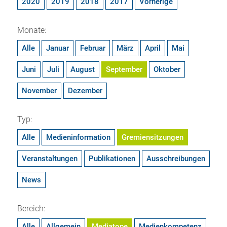
2020
2019
2018
2017
Vorherige
Monate:
Alle
Januar
Februar
März
April
Mai
Juni
Juli
August
September
Oktober
November
Dezember
Typ:
Alle
Medieninformation
Gremiensitzungen
Veranstaltungen
Publikationen
Ausschreibungen
News
Bereich:
Alle
Allgemein
Mediatope
Medienkompetenz