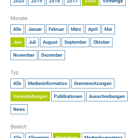
2020
2019
2018
2017
2005
Vorherige
Monate:
Alle
Januar
Februar
März
April
Mai
Juni
Juli
August
September
Oktober
November
Dezember
Typ:
Alle
Medieninformation
Gremiensitzungen
Veranstaltungen
Publikationen
Ausschreibungen
News
Bereich:
Alle
Allgemein
Mediatope
Medienkompetenz