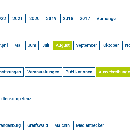
022
2021
2020
2019
2018
2017
Vorherige
April
Mai
Juni
Juli
August
September
Oktober
N
nsitzungen
Veranstaltungen
Publikationen
Ausschreibung
edienkompetenz
randenburg
Greifswald
Malchin
Medientrecker