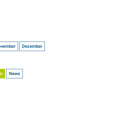
ovember
Dezember
en
News