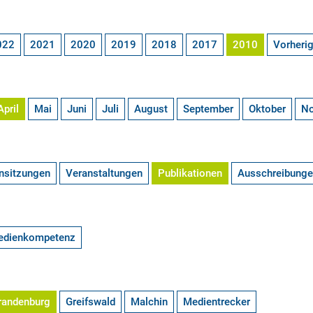
022
2021
2020
2019
2018
2017
2010
Vorheri
April
Mai
Juni
Juli
August
September
Oktober
N
nsitzungen
Veranstaltungen
Publikationen
Ausschreibung
edienkompetenz
randenburg
Greifswald
Malchin
Medientrecker