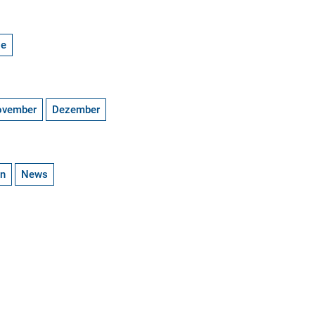
ge
ovember
Dezember
en
News