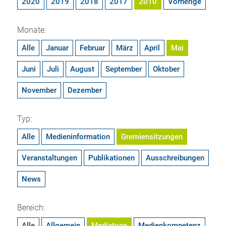
2020
2019
2018
2017
2010
Vorherige
Monate:
Alle
Januar
Februar
März
April
Mai
Juni
Juli
August
September
Oktober
November
Dezember
Typ:
Alle
Medieninformation
Gremiensitzungen
Veranstaltungen
Publikationen
Ausschreibungen
News
Bereich:
Alle
Allgemein
Mediatope
Medienkompetenz