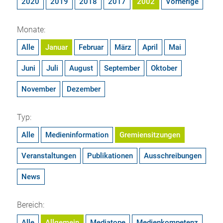
2020
2019
2018
2017
2002
Vorherige
Monate:
Alle
Januar
Februar
März
April
Mai
Juni
Juli
August
September
Oktober
November
Dezember
Typ:
Alle
Medieninformation
Gremiensitzungen
Veranstaltungen
Publikationen
Ausschreibungen
News
Bereich:
Alle
Allgemein
Mediatope
Medienkompetenz