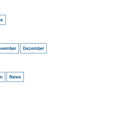
ge
ovember
Dezember
en
News