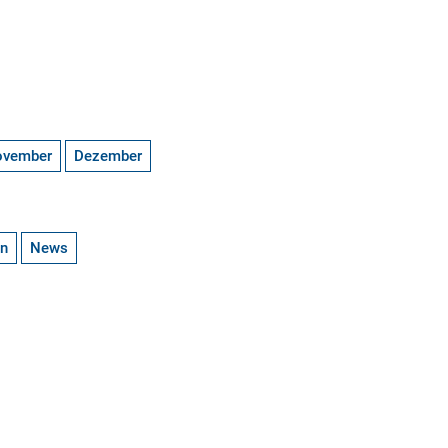
ovember
Dezember
en
News