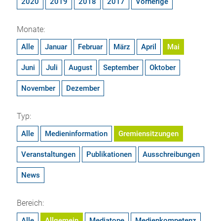
2020
2019
2018
2017
Vorherige
Monate:
Alle
Januar
Februar
März
April
Mai
Juni
Juli
August
September
Oktober
November
Dezember
Typ:
Alle
Medieninformation
Gremiensitzungen
Veranstaltungen
Publikationen
Ausschreibungen
News
Bereich:
Alle
Allgemein
Mediatope
Medienkompetenz