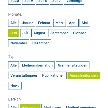
2020
2019
2018
2017
Vorherige
Monate:
Alle
Januar
Februar
März
April
Mai
Juni
Juli
August
September
Oktober
November
Dezember
Typ:
Alle
Medieninformation
Gremiensitzungen
Veranstaltungen
Publikationen
Ausschreibungen
News
Bereich:
Alle
Allgemein
Mediatope
Medienkompetenz