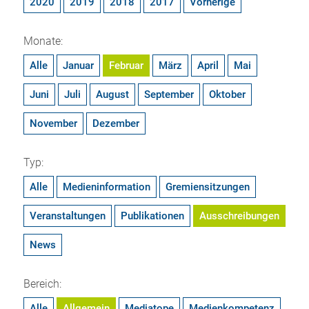
2020
2019
2018
2017
Vorherige
Monate:
Alle
Januar
Februar
März
April
Mai
Juni
Juli
August
September
Oktober
November
Dezember
Typ:
Alle
Medieninformation
Gremiensitzungen
Veranstaltungen
Publikationen
Ausschreibungen
News
Bereich:
Alle
Allgemein
Mediatope
Medienkompetenz