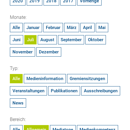
2020
2019
2018
2017
Vorherige
Monate:
Alle
Januar
Februar
März
April
Mai
Juni
Juli
August
September
Oktober
November
Dezember
Typ:
Alle
Medieninformation
Gremiensitzungen
Veranstaltungen
Publikationen
Ausschreibungen
News
Bereich:
Alle
Allgemein
Mediatope
Medienkompetenz