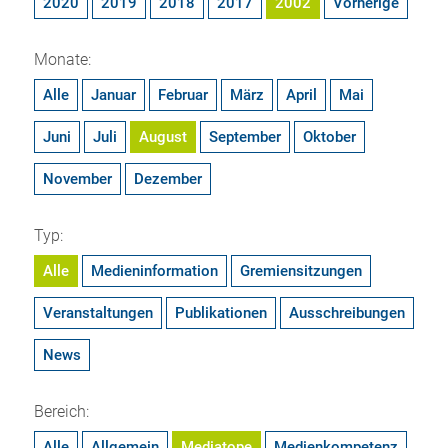
2020
2019
2018
2017
2002
Vorherige
Monate:
Alle
Januar
Februar
März
April
Mai
Juni
Juli
August
September
Oktober
November
Dezember
Typ:
Alle
Medieninformation
Gremiensitzungen
Veranstaltungen
Publikationen
Ausschreibungen
News
Bereich:
Alle
Allgemein
Mediatope
Medienkompetenz