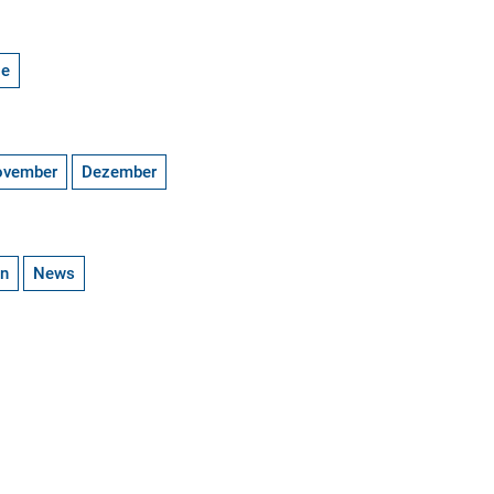
ge
ovember
Dezember
en
News