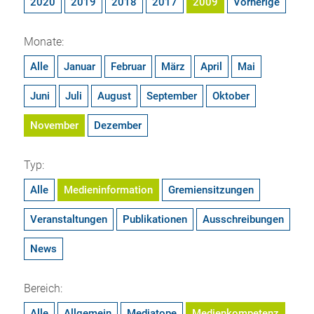
2020
2019
2018
2017
2009
Vorherige
Monate:
Alle
Januar
Februar
März
April
Mai
Juni
Juli
August
September
Oktober
November
Dezember
Typ:
Alle
Medieninformation
Gremiensitzungen
Veranstaltungen
Publikationen
Ausschreibungen
News
Bereich:
Alle
Allgemein
Mediatope
Medienkompetenz