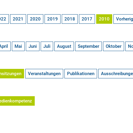
022
2021
2020
2019
2018
2017
2010
Vorheri
April
Mai
Juni
Juli
August
September
Oktober
N
nsitzungen
Veranstaltungen
Publikationen
Ausschreibung
edienkompetenz