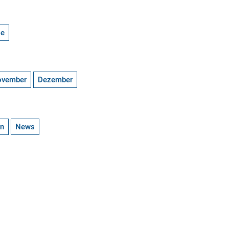
ge
ovember
Dezember
en
News