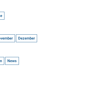
ge
ovember
Dezember
en
News