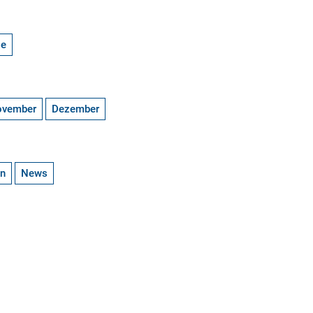
ge
ovember
Dezember
en
News