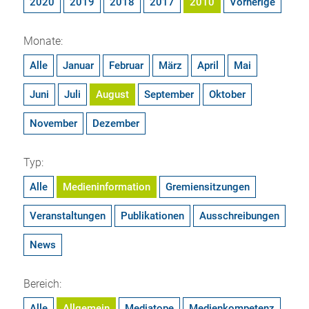
2020
2019
2018
2017
2010
Vorherige
Monate:
Alle
Januar
Februar
März
April
Mai
Juni
Juli
August
September
Oktober
November
Dezember
Typ:
Alle
Medieninformation
Gremiensitzungen
Veranstaltungen
Publikationen
Ausschreibungen
News
Bereich:
Alle
Allgemein
Mediatope
Medienkompetenz