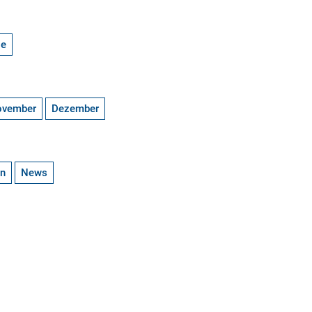
ge
ovember
Dezember
en
News