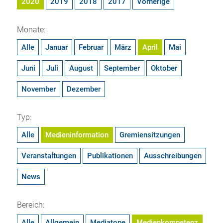
2020
2019
2018
2017
Vorherige
Monate:
Alle
Januar
Februar
März
April
Mai
Juni
Juli
August
September
Oktober
November
Dezember
Typ:
Alle
Medieninformation
Gremiensitzungen
Veranstaltungen
Publikationen
Ausschreibungen
News
Bereich:
Alle
Allgemein
Mediatope
Medienkompetenz