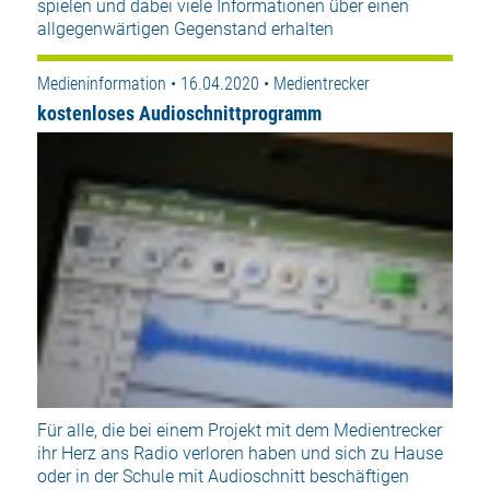
spielen und dabei viele Informationen über einen
allgegenwärtigen Gegenstand erhalten
Medieninformation • 16.04.2020 • Medientrecker
kostenloses Audioschnittprogramm
Für alle, die bei einem Projekt mit dem Medientrecker
ihr Herz ans Radio verloren haben und sich zu Hause
oder in der Schule mit Audioschnitt beschäftigen