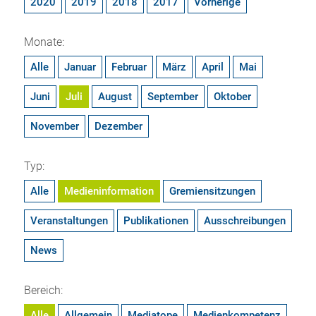
2020
2019
2018
2017
Vorherige
Monate:
Alle
Januar
Februar
März
April
Mai
Juni
Juli
August
September
Oktober
November
Dezember
Typ:
Alle
Medieninformation
Gremiensitzungen
Veranstaltungen
Publikationen
Ausschreibungen
News
Bereich:
Alle
Allgemein
Mediatope
Medienkompetenz