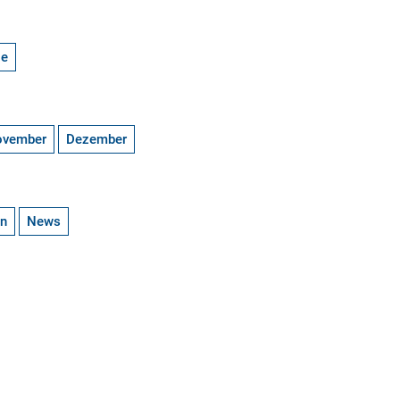
ge
ovember
Dezember
en
News