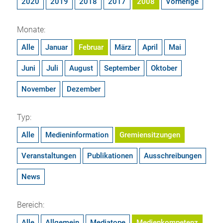
2020
2019
2018
2017
2008
Vorherige
Monate:
Alle
Januar
Februar
März
April
Mai
Juni
Juli
August
September
Oktober
November
Dezember
Typ:
Alle
Medieninformation
Gremiensitzungen
Veranstaltungen
Publikationen
Ausschreibungen
News
Bereich:
Alle
Allgemein
Mediatope
Medienkompetenz