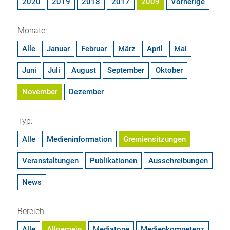
2020
2019
2018
2017
2009
Vorherige
Monate:
Alle
Januar
Februar
März
April
Mai
Juni
Juli
August
September
Oktober
November
Dezember
Typ:
Alle
Medieninformation
Gremiensitzungen
Veranstaltungen
Publikationen
Ausschreibungen
News
Bereich:
Alle
Allgemein
Mediatope
Medienkompetenz