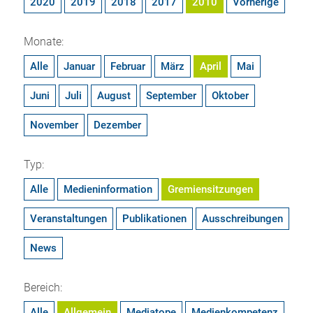
2020
2019
2018
2017
2010
Vorherige
Monate:
Alle
Januar
Februar
März
April
Mai
Juni
Juli
August
September
Oktober
November
Dezember
Typ:
Alle
Medieninformation
Gremiensitzungen
Veranstaltungen
Publikationen
Ausschreibungen
News
Bereich:
Alle
Allgemein
Mediatope
Medienkompetenz