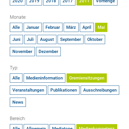
2020
2019
2018
2017
2011
Vorherige
Monate:
Alle
Januar
Februar
März
April
Mai
Juni
Juli
August
September
Oktober
November
Dezember
Typ:
Alle
Medieninformation
Gremiensitzungen
Veranstaltungen
Publikationen
Ausschreibungen
News
Bereich:
Alle
Allgemein
Mediatope
Medienkompetenz