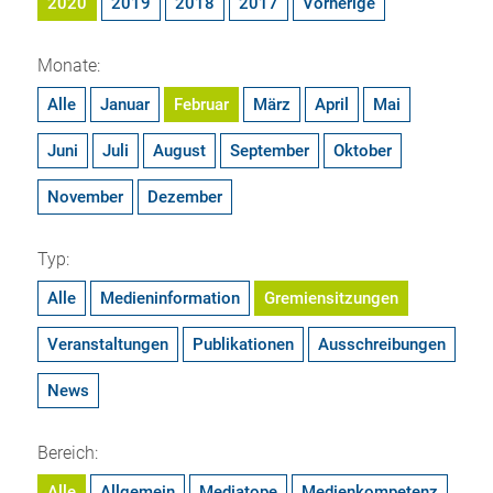
2020
2019
2018
2017
Vorherige
Monate:
Alle
Januar
Februar
März
April
Mai
Juni
Juli
August
September
Oktober
November
Dezember
Typ:
Alle
Medieninformation
Gremiensitzungen
Veranstaltungen
Publikationen
Ausschreibungen
News
Bereich:
Alle
Allgemein
Mediatope
Medienkompetenz