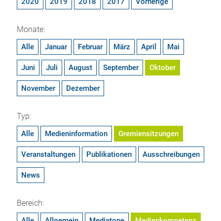
2020
2019
2018
2017
Vorherige
Monate:
Alle
Januar
Februar
März
April
Mai
Juni
Juli
August
September
Oktober
November
Dezember
Typ:
Alle
Medieninformation
Gremiensitzungen
Veranstaltungen
Publikationen
Ausschreibungen
News
Bereich:
Alle
Allgemein
Mediatope
Medienkompetenz