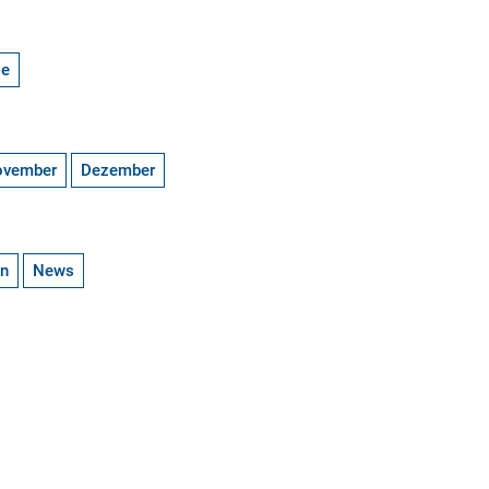
ge
ovember
Dezember
en
News