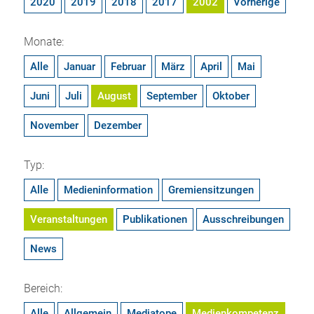
2020
2019
2018
2017
2002
Vorherige
Monate:
Alle
Januar
Februar
März
April
Mai
Juni
Juli
August
September
Oktober
November
Dezember
Typ:
Alle
Medieninformation
Gremiensitzungen
Veranstaltungen
Publikationen
Ausschreibungen
News
Bereich:
Alle
Allgemein
Mediatope
Medienkompetenz