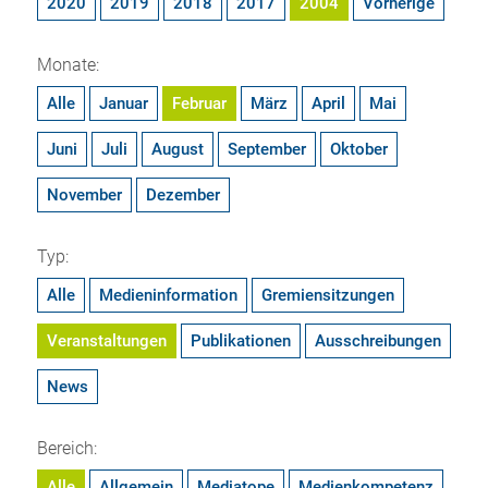
2020
2019
2018
2017
2004
Vorherige
Monate:
Alle
Januar
Februar
März
April
Mai
Juni
Juli
August
September
Oktober
November
Dezember
Typ:
Alle
Medieninformation
Gremiensitzungen
Veranstaltungen
Publikationen
Ausschreibungen
News
Bereich:
Alle
Allgemein
Mediatope
Medienkompetenz