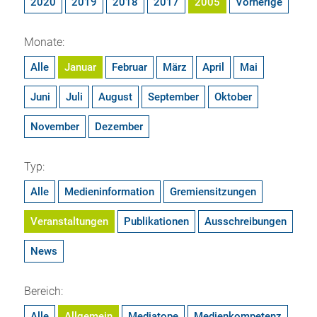
2020
2019
2018
2017
2005
Vorherige
Monate:
Alle
Januar
Februar
März
April
Mai
Juni
Juli
August
September
Oktober
November
Dezember
Typ:
Alle
Medieninformation
Gremiensitzungen
Veranstaltungen
Publikationen
Ausschreibungen
News
Bereich:
Alle
Allgemein
Mediatope
Medienkompetenz