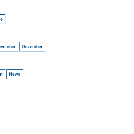
ge
ovember
Dezember
en
News