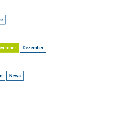
ge
ovember
Dezember
en
News