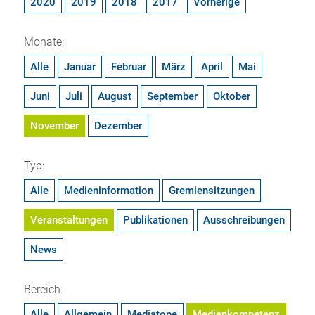
2020
2019
2018
2017
Vorherige
Monate:
Alle
Januar
Februar
März
April
Mai
Juni
Juli
August
September
Oktober
November
Dezember
Typ:
Alle
Medieninformation
Gremiensitzungen
Veranstaltungen
Publikationen
Ausschreibungen
News
Bereich:
Alle
Allgemein
Mediatope
Medienkompetenz