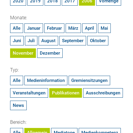
2020
2019
2018
2017
2006
Vorherige
Monate:
Alle
Januar
Februar
März
April
Mai
Juni
Juli
August
September
Oktober
November
Dezember
Typ:
Alle
Medieninformation
Gremiensitzungen
Veranstaltungen
Publikationen
Ausschreibungen
News
Bereich:
Alle
Allgemein
Mediatope
Medienkompetenz