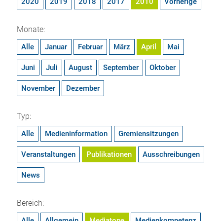
2020
2019
2018
2017
2010
Vorherige
Monate:
Alle
Januar
Februar
März
April
Mai
Juni
Juli
August
September
Oktober
November
Dezember
Typ:
Alle
Medieninformation
Gremiensitzungen
Veranstaltungen
Publikationen
Ausschreibungen
News
Bereich:
Alle
Allgemein
Mediatope
Medienkompetenz