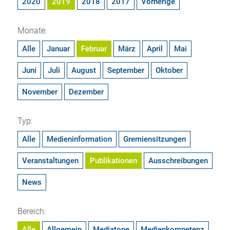
2020
2019
2018
2017
Vorherige
Monate:
Alle
Januar
Februar
März
April
Mai
Juni
Juli
August
September
Oktober
November
Dezember
Typ:
Alle
Medieninformation
Gremiensitzungen
Veranstaltungen
Publikationen
Ausschreibungen
News
Bereich:
Alle
Allgemein
Mediatope
Medienkompetenz