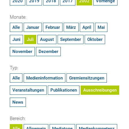
2020
2019
2018
2017
2002
Vorherige
Monate:
Alle
Januar
Februar
März
April
Mai
Juni
Juli
August
September
Oktober
November
Dezember
Typ:
Alle
Medieninformation
Gremiensitzungen
Veranstaltungen
Publikationen
Ausschreibungen
News
Bereich:
Alle
Allgemein
Mediatope
Medienkompetenz