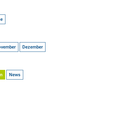
ge
ovember
Dezember
en
News