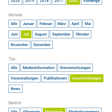
2020
2019
2018
2017
2005
Vorherige
Monate:
Alle
Januar
Februar
März
April
Mai
Juni
Juli
August
September
Oktober
November
Dezember
Typ:
Alle
Medieninformation
Gremiensitzungen
Veranstaltungen
Publikationen
Ausschreibungen
News
Bereich:
Alle
Allgemein
Mediatope
Medienkompetenz