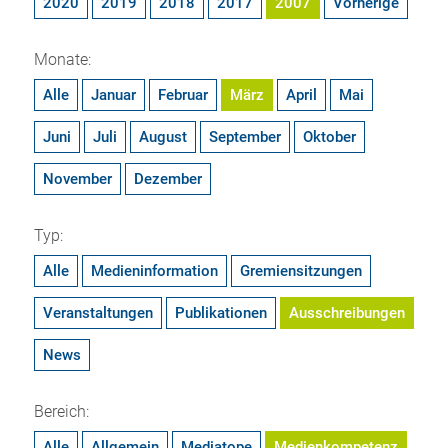
2020
2019
2018
2017
2007
Vorherige
Monate:
Alle
Januar
Februar
März
April
Mai
Juni
Juli
August
September
Oktober
November
Dezember
Typ:
Alle
Medieninformation
Gremiensitzungen
Veranstaltungen
Publikationen
Ausschreibungen
News
Bereich:
Alle
Allgemein
Mediatope
Medienkompetenz