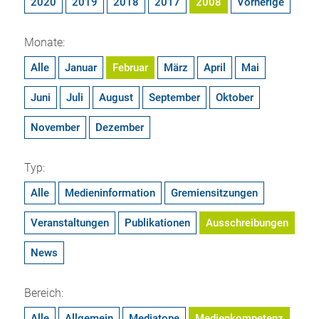
2020
2019
2018
2017
2008
Vorherige
Monate:
Alle
Januar
Februar
März
April
Mai
Juni
Juli
August
September
Oktober
November
Dezember
Typ:
Alle
Medieninformation
Gremiensitzungen
Veranstaltungen
Publikationen
Ausschreibungen
News
Bereich:
Alle
Allgemein
Mediatope
Medienkompetenz