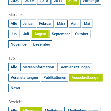
2020
2019
2018
2017
2009
Vorherige
Monate:
Alle
Januar
Februar
März
April
Mai
Juni
Juli
August
September
Oktober
November
Dezember
Typ:
Alle
Medieninformation
Gremiensitzungen
Veranstaltungen
Publikationen
Ausschreibungen
News
Bereich:
Alle
Allgemein
Mediatope
Medienkompetenz