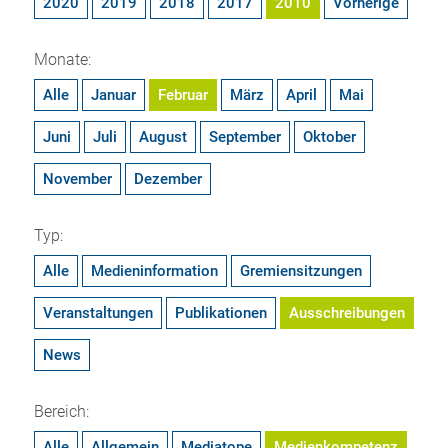
2020
2019
2018
2017
2010
Vorherige
Monate:
Alle
Januar
Februar
März
April
Mai
Juni
Juli
August
September
Oktober
November
Dezember
Typ:
Alle
Medieninformation
Gremiensitzungen
Veranstaltungen
Publikationen
Ausschreibungen
News
Bereich:
Alle
Allgemein
Mediatope
Medienkompetenz