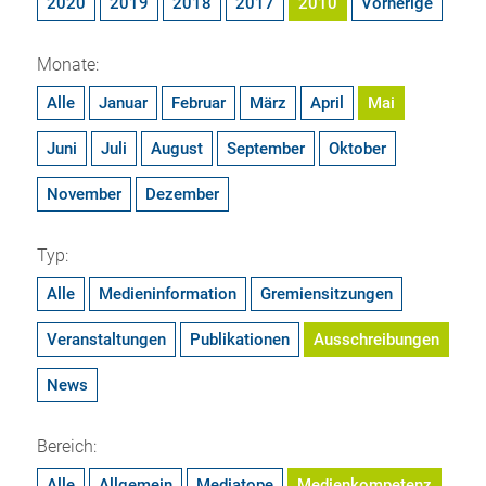
2020
2019
2018
2017
2010
Vorherige
Monate:
Alle
Januar
Februar
März
April
Mai
Juni
Juli
August
September
Oktober
November
Dezember
Typ:
Alle
Medieninformation
Gremiensitzungen
Veranstaltungen
Publikationen
Ausschreibungen
News
Bereich:
Alle
Allgemein
Mediatope
Medienkompetenz