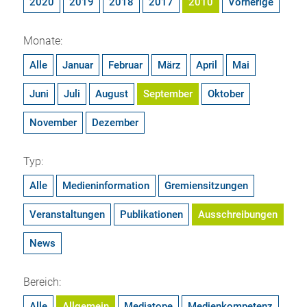
2020
2019
2018
2017
2010
Vorherige
Monate:
Alle
Januar
Februar
März
April
Mai
Juni
Juli
August
September
Oktober
November
Dezember
Typ:
Alle
Medieninformation
Gremiensitzungen
Veranstaltungen
Publikationen
Ausschreibungen
News
Bereich:
Alle
Allgemein
Mediatope
Medienkompetenz