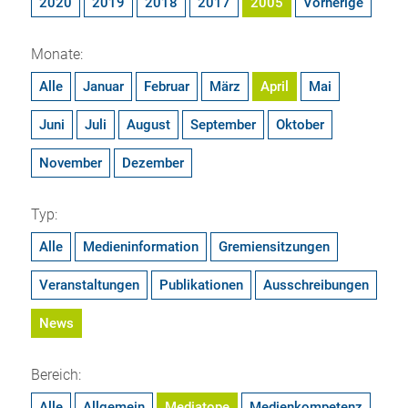
2020
2019
2018
2017
2005
Vorherige
Monate:
Alle
Januar
Februar
März
April
Mai
Juni
Juli
August
September
Oktober
November
Dezember
Typ:
Alle
Medieninformation
Gremiensitzungen
Veranstaltungen
Publikationen
Ausschreibungen
News
Bereich:
Alle
Allgemein
Mediatope
Medienkompetenz