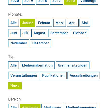
2020
2019
2018
2017
2010
Vorherige
Monate:
Alle
Januar
Februar
März
April
Mai
Juni
Juli
August
September
Oktober
November
Dezember
Typ:
Alle
Medieninformation
Gremiensitzungen
Veranstaltungen
Publikationen
Ausschreibungen
News
Bereich:
Alle
Allgemein
Mediatope
Medienkompetenz